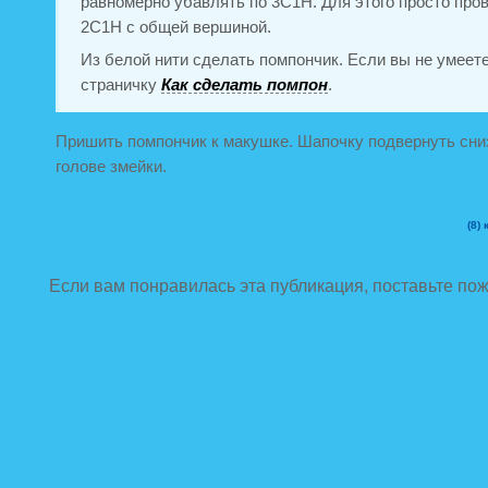
равномерно убавлять по 3С1Н. Для этого просто про
2С1Н с общей вершиной.
Из белой нити сделать помпончик. Если вы не умеете
страничку
Как сделать помпон
.
Пришить помпончик к макушке. Шапочку подвернуть сниз
голове змейки.
(8)
к
Если вам понравилась эта публикация, поставьте по