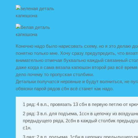
Конечно надо было нарисовать схему, но я это делаю до
понятно только мне. Хочу сразу предупредить, что вяза
внимательно отмечая буквально каждый связанный стол
даже когда я сама вязала капюшон второй раз всё время
дело почему то пропуская столбики.
Детальки получатся неровные и будут волниться, не пуг
обвязки парой рядов сбн всё станет как надо.
1 ряд: 4 в.п., провязать 13 сбн в первую петлю от крю
2 ряд: 3 в.п. для подъема, 1ссн в цепочку из воздуш
предыдущего ряда, 2сбн в каждый столбик предыдущ
с1н.
3 ряд: 2 в.п. подъема, 1сбн в цепочку предыдущего р