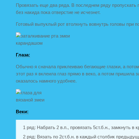
Провязать еще два ряда. В последнем ряду пропускать 
без накида пока отверстие не исчезнет.
Готовый выпуклый рот втолкнуть вовнутрь головы при 
Глаза:
Обычно я сначала приклеиваю бегающие глазки, а пото
этот раз я вклеила глаз прямо в веко, а потом пришила за
оказалось намного удобнее.
Веки:
1 ряд: Набрать 2 в.п., провязать 5ст.б.н., замкнуть в к
2 ряд: Вязать по 2ст.б.н. в каждый столбик предыдущ