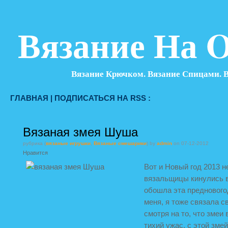
Вязание На O
Вязание Крючком. Вязание Спицами. 
ГЛАВНАЯ
|
ПОДПИСАТЬСЯ НА RSS :
Вязаная змея Шуша
рубрика (
вязаные игрушки
,
Вязаные смешарики
) by
admin
on 07-12-2012
Нравится
Вот и Новый год 2013 н
вязальщицы кинулись в
обошла эта преднового
меня, я тоже связала с
смотря на то, что змеи
тихий ужас, с этой зме