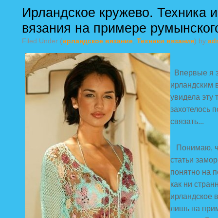
Ирландское кружево. Техника 
вязания на примере румынског
Filed Under (
ирландское вязание
,
Техники вязания
) by
ad
Впервые я з
ирландским 
увидела эту 
захотелось п
связать...
Понимаю, ч
статьи замор
понятно на п
как ни стран
ирландское в
лишь на при