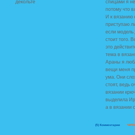
спицами я н
потому что в
И к вязанию
приступаю л
если модель
стоит того. 
это действи
тема в вязан
Араны я люб
вещи меня пр
ума. Они сло
стоят, ведь 
вязании крю
выделила Ир
а в вязании
(5)
Комментарии
ЧИТА