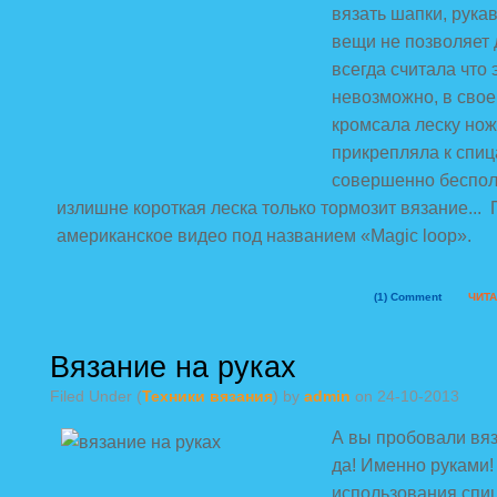
вязать шапки, рукава
вещи не позволяет 
всегда считала что 
невозможно, в свое
кромсала леску но
прикрепляла к спиц
совершенно беспол
излишне короткая леска только тормозит вязание... 
американское видео под названием «Magic loop».
(1)
Comment
ЧИТА
Вязание на руках
Filed Under (
Техники вязания
) by
admin
on 24-10-2013
А вы пробовали вяз
да! Именно руками!
использования спи