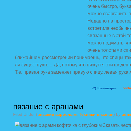
очень быстро, букв
можно сварганить 
Недавно на простор
встретила необычн
связанные в этой т
можно подумать, чт
очень толстыми спи
ближайшем рассмотрении понимаешь, что спицы та
ли существуют.… Да, потому что вяжутся эти шедевр
Т.е. правая рука заменяет правую спицу, левая рука 
(2)
Комментарии
ЧИТА
вязание с аранами
Filed Under (
вязание взрослым
,
Техники вязания
) by
adm
Сказать чест