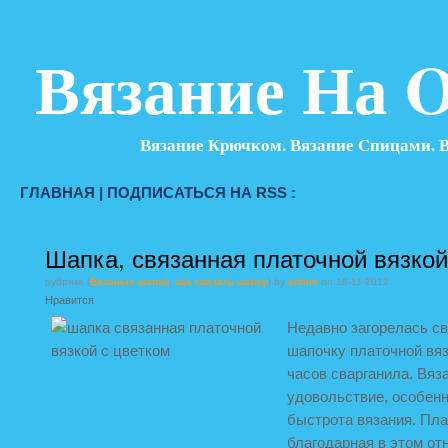
Вязание На O
Вязание Крючком. Вязание Спицами. 
ГЛАВНАЯ
|
ПОДПИСАТЬСЯ НА RSS :
Шапка, связанная платочной вязкой
рубрика (
Вязаные шапки
,
как связать шапку
) by
admin
on 18-11-2012
Нравится
Недавно загорелась св
шапочку платочной вяз
часов сварганила. Вяз
удовольствие, особен
быстрота вязания. Пла
благодарная в этом от