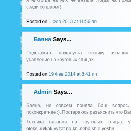
я никтогда на них не вязала...Тогда на пря
сзади со швом((
Posted on
1 Фев 2013 at 11:56 пп
Баяна
Says...
Подскажите пожалуста технику вязани
убавление на круговых спицах.
Posted on
19 Фев 2014 at 8:41 пп
Admin
Says...
Баяна, не совсем поняла Ваш вопрос.
поконкретнее :). Постараюсь разъяснить что В
Техника вязания на круговых спицах 
oleksi.ru/kak-vyzat-na-kr...nebolshie-veshi/