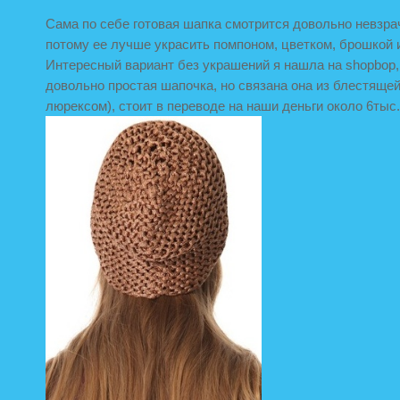
Сама по себе готовая шапка смотрится довольно невзра
потому ее лучше украсить помпоном, цветком, брошкой 
Интересный вариант без украшений я нашла на shopbop,
довольно простая шапочка, но связана она из блестящей
люрексом), стоит в переводе на наши деньги около 6тыс.