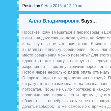
Posted on
9 Ноя 2015 at 12:20 пп
Алла Владимировна
Says...
Простите, хочу вмешаться в переговоры))) Есл
вязать на двух спицах, пожалуйста, но будет с
и на круговых вязать одинаково. Длинные
вытягивать петельку соединения, чтобы легч
место соединения можно потерять? Для этого
вдвое нить или пряжу и накинуть на первую 
закрепив её — протянув кончики через петлю 
Потом через несколько рядов опять отмечать
Говорите, виден стык при вязании по кругу?. П
ни разу этого не замечала, когда вязала шапо
потосатая, чтобы не было протяжек, в каждом
провязывании первой петли пряжу другого
обвивать — перебрасывать через основную
делать наоборот. То же самое, но с пряжей др