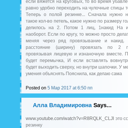
если вяжется на круговых, то во время убавле
равно удобно переходить на чулочные спицы т
Теперь о полой резинке... Сначала нужно н
такое кол-во петель, какое нужно по размеру г
делилось на 2. Потом 1 лиц, 1накид На и
наоборот. Если по кругу, то можно просто дела
меняя через ряд провязывание и накид. 
расстояние (ширину) провязать по 2 п
провязывая лицевую и изнаночную вместе. П
будет перемычка, И если вставлять вовнутр
будет выходить сверху, но внутри шапочки. У м
умения объяснять Пояснила, как делаю сама
Posted on
5 Мар 2017 at 6:50 пп
Алла Владимировна
Says...
www.youtube.com/watch?v=R8RQLK_CLJI
это с
резинку