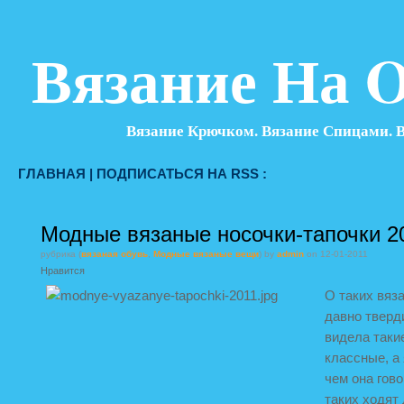
Вязание На O
Вязание Крючком. Вязание Спицами. 
ГЛАВНАЯ
|
ПОДПИСАТЬСЯ НА RSS :
Модные вязаные носочки-тапочки 2
рубрика (
вязаная обувь
,
Модные вязаные вещи
) by
admin
on 12-01-2011
Нравится
О таких вяз
давно тверд
видела таки
классные, а 
чем она гово
таких ходят