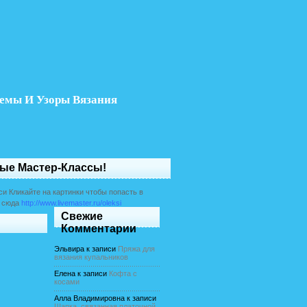
емы И Узоры Вязания
ые Мастер-Классы!
Кликайте на картинки чтобы попасть в
и сюда
http://www.livemaster.ru/oleksi
Свежие
Комментарии
Эльвира
к записи
Пряжа для
вязания купальников
Елена
к записи
Кофта с
косами
Алла Владимировна
к записи
Шапка, связанная платочной