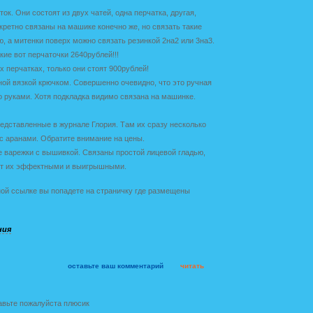
к. Они состоят из двух чатей, одна перчатка, другая,
кретно связаны на машике конечно же, но связать такие
, а митенки поверх можно связать резинкой 2на2 или 3на3.
кие вот перчаточки 2640рублей!!!
 перчатках, только они стоят 900рублей!
ой вязкой крючком. Совершенно очевидно, что это ручная
о руками. Хотя подкладка видимо связана на машинке.
едставленные в журнале Глория. Там их сразу несколько
с аранами. Обратите внимание на цены.
е варежки с вышивкой. Связаны простой лицевой гладью,
ет их эффектными и выигрышными.
ной ссылке вы попадете на страничку где размещены
ния
оставьте ваш комментарий
читать
авьте пожалуйста плюсик