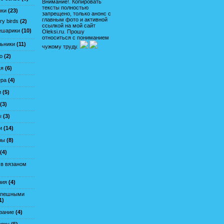
Внимание!. Копировать
тексты полностью
шки
(23)
запрещено, только анонс с
главным фото и активной
y birds
(2)
ссылкой на мой сайт
ешарики
(10)
Oleksi.ru. Прошу
относиться с пониманием
льники
(11)
чужому труду.
о
(2)
ья
(6)
ера
(4)
и
(5)
(3)
ы
(3)
и
(14)
фы
(8)
(4)
 в вязаном
ния
(4)
спешными
1)
зание
(4)