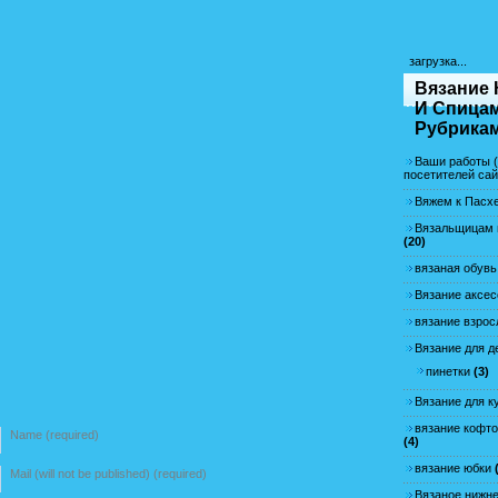
загрузка...
Вязание
И Спица
Рубрика
Ваши работы 
посетителей сай
Вяжем к Пасхе
Вязальщицам и
(20)
вязаная обувь
Вязание аксе
вязание взро
Вязание для д
пинетки
(3)
Вязание для к
вязание кофт
Name (required)
(4)
вязание юбки
(
Mail (will not be published) (required)
Вязаное нижне