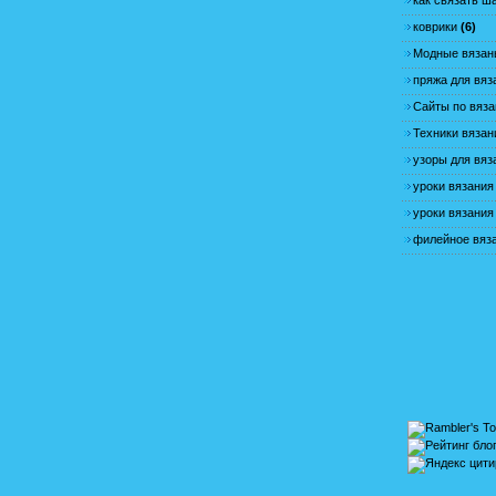
как связать ш
коврики
(6)
Модные вязан
пряжа для вяз
Сайты по вяз
Техники вязан
узоры для вяз
уроки вязания
уроки вязания
филейное вяз