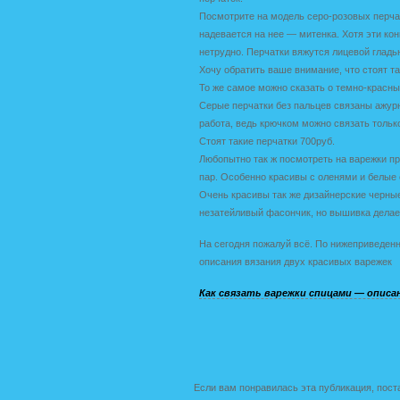
Посмотрите на модель серо-розовых перчато
надевается на нее — митенка. Хотя эти кон
нетрудно. Перчатки вяжутся лицевой гладью
Хочу обратить ваше внимание, что стоят та
То же самое можно сказать о темно-красных
Серые перчатки без пальцев связаны ажурн
работа, ведь крючком можно связать тольк
Стоят такие перчатки 700руб.
Любопытно так ж посмотреть на варежки пр
пар. Особенно красивы с оленями и белые 
Очень красивы так же дизайнерские черны
незатейливый фасончик, но вышивка дела
На сегодня пожалуй всё. По нижеприведен
описания вязания двух красивых варежек
Как связать варежки спицами — описа
Если вам понравилась эта публикация, пост