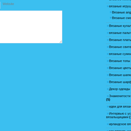
Website
вязаные игру
Вязаные angr
Вязаные см
Вязаные купа
вязаные пальт
Вязаные плат
Вязаные свит
вязаные сумк
Вязаные топы
Вязаные цвет
Вязаные шапк
Вязаные шар
Декор одежды
Знаменитости
(5)
идеи для вяза
Интервью с у
вязальщицами
(
ирландское вя