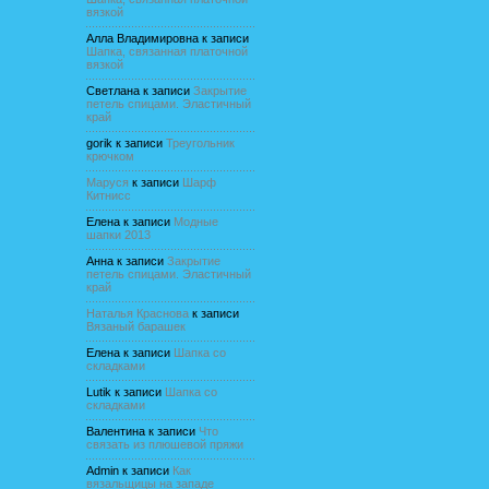
вязкой
Алла Владимировна
к записи
Шапка, связанная платочной
вязкой
Светлана
к записи
Закрытие
петель спицами. Эластичный
край
gorik
к записи
Треугольник
крючком
Маруся
к записи
Шарф
Китнисс
Елена
к записи
Модные
шапки 2013
Анна
к записи
Закрытие
петель спицами. Эластичный
край
Наталья Краснова
к записи
Вязаный барашек
Елена
к записи
Шапка со
складками
Lutik
к записи
Шапка со
складками
Валентина
к записи
Что
связать из плюшевой пряжи
Admin
к записи
Как
вязальщицы на западе