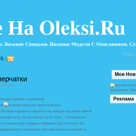
 На Oleksi.ru
. Вязание Спицами. Вязаные Модели С Описаниями. Сх
Поиск:
S :
Мои Нов
перчатки
1-01-2009
магазинчик. Ил
Реклама
Вязание варежек и перчаток как никогда актуально зимой!
енно для лета, но мы сейчас не об этом… Сегодняшняя
 и варежек для холодного времени года. Хотелось бы
родаваемых в магазинах и бутиках вязаных варежек и