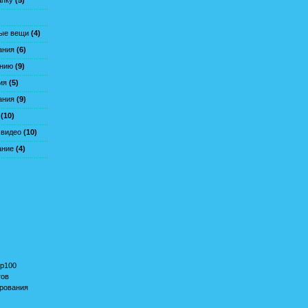
апку
(5)
ые вещи
(4)
ания
(6)
анию
(9)
ия
(5)
ания
(9)
(10)
 видео
(10)
ание
(4)