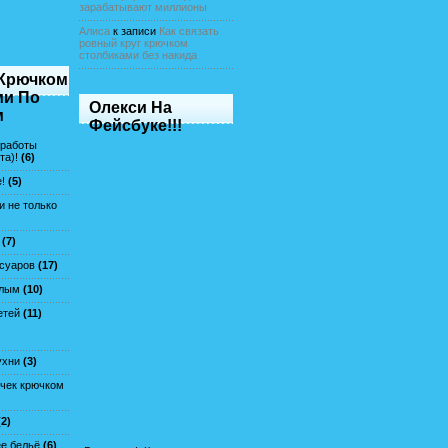
зарабатывают миллионы
Алиса
к записи
Как связать
ровный круг крючком
столбиками без накида
 Крючком
ми По
Олекси На
м
Фейсбуке!!!
(работы
та)!
(6)
!
(5)
 не только
(7)
ссуаров
(17)
слым
(10)
етей
(11)
ухни
(3)
очек крючком
2)
е бельё
(6)